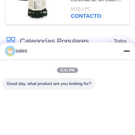
POLICY
de giro del 60%
MOQ:1 PC
CONTACTO
Categorías Populares
Todos
sales
Actuador de un
Actuador de múltiples
cuarto de giro
vueltas
8:41 PM
Good day, what product are you looking for?
Actuador eléctrico a
Actuador eléctrico
prueba de explosión
inteligente
Actuador eléctrico
Actuador compacto
seguro para fallas