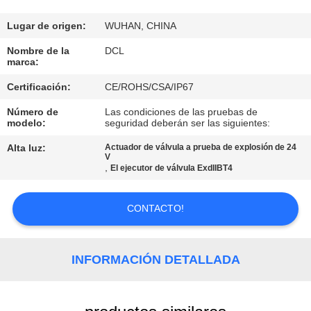
DE
LA
Lugar de origen:
WUHAN, CHINA
FÁBRICA
Nombre de la
DCL
marca:
Certificación:
CE/ROHS/CSA/IP67
CONTROL
Número de
Las condiciones de las pruebas de
DE
modelo:
seguridad deberán ser las siguientes:
CALIDAD
Alta luz:
Actuador de válvula a prueba de explosión de 24
V
,
El ejecutor de válvula ExdIIBT4
ÉNTRENOS
EN
CONTACTO!
CONTACTO
CON
INFORMACIÓN DETALLADA
PIDA