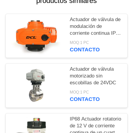
productos similares
UNA
CITA
Actuador de válvula de
modulación de
中
corriente continua IP68
a prueba de explosión
文
MOQ:1 PC
24V
CONTACTO
官
网
Actuador de válvula
motorizado sin
escobillas de 24VDC
MAPA
MOQ:1 PC
DEL
CONTACTO
SITIO
IP68 Actuador rotatorio
PRIVACY
de 12 V de corriente
continua de un cuarto