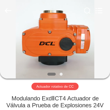
-
2026
Dynamic
Corporation
Limited.
All
Rights
Reserved.
HOGAR
PRODUCTOS
VR
SHOW
SOBRE
NOSOTROS
Actuador rotativo de CC
Modulando ExdⅡCT4 Actuador de
VIAJE
Válvula a Prueba de Explosiones 24V