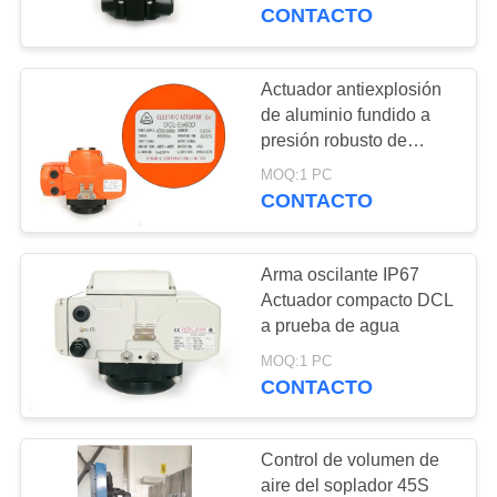
DE
CONTACTO
LA
FÁBRICA
Actuador antiexplosión
92
de aluminio fundido a
Actuador eléctrico a
presión robusto de
CONTROL
600Nm IP68
prueba de explosión
MOQ:1 PC
DE
CONTACTO
CALIDAD
Arma oscilante IP67
ÉNTRENOS
Actuador compacto DCL
EN
a prueba de agua
56
CONTACTO
MOQ:1 PC
Actuador eléctrico
CONTACTO
CON
inteligente
Control de volumen de
PIDA
aire del soplador 45S