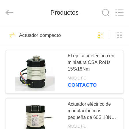
-
2026
Dynamic
Productos
Corporation
Limited.
All
Rights
Reserved.
HOGAR
83
Actuador compacto
Actuador de un
PRODUCTOS
cuarto de giro
El ejecutor eléctrico en
miniatura CSA RoHs
VR
15S/18Nm
SHOW
MOQ:1 PC
CONTACTO
27
SOBRE
Actuador de
NOSOTROS
Actuador eléctrico de
modulación más
múltiples vueltas
pequeña de 60S 18Nm
VIAJE
AC220V de cuarto giro
MOQ:1 PC