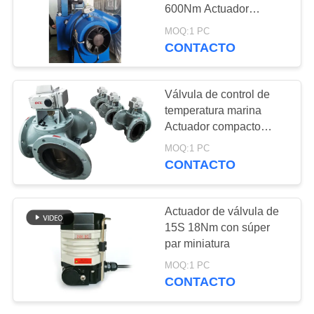
UNA
600Nm Actuador
compacto
CITA
MOQ:1 PC
CONTACTO
71
中
Actuador compacto
Válvula de control de
文
temperatura marina
Actuador compacto
官
ISO5211
MOQ:1 PC
网
CONTACTO
19
MAPA
Actuador de válvula de
Actuador eléctrico
DEL
15S 18Nm con súper
par miniatura
seguro para fallas
SITIO
MOQ:1 PC
CONTACTO
PRIVACY