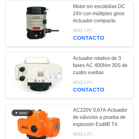
POLICY
Motor sin escobillas DC
24V con múltiples giros
28
Actuador compacto
Válvula de mariposa
MOQ:1 PC
CONTACTO
eléctrica
Actuador rotativo de 3
fases AC 400Nm 30S de
cuatro vueltas
23
MOQ:1 PC
CONTACTO
válvula de bolas
accionada
AC220V 0,67A Actuador
de válvulas a prueba de
eléctricamente
explosión ExdIIB T4
MOQ:1 PC