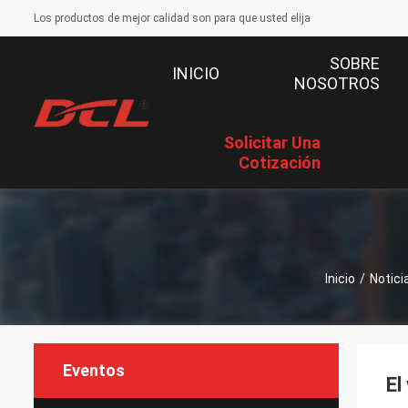
Los productos de mejor calidad son para que usted elija
SOBRE
INICIO
NOSOTROS
Solicitar Una
Cotización
Inicio
/
Notici
Eventos
El