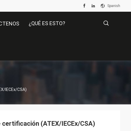
Spanish
¿QUÉ ES ESTO?
CTENOS
描
述
ATEX/IECEx/CSA)
le certificación (ATEX/IECEx/CSA)