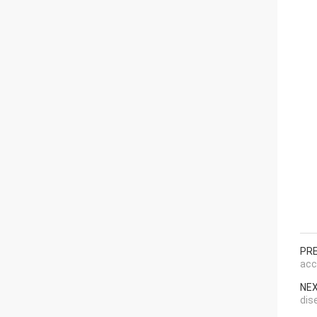
PRE
acc
NEX
dis