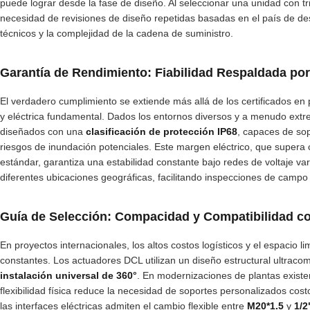
puede lograr desde la fase de diseño. Al seleccionar una unidad con trip
necesidad de revisiones de diseño repetidas basadas en el país de de
técnicos y la complejidad de la cadena de suministro.
Garantía de Rendimiento: Fiabilidad Respaldada por
El verdadero cumplimiento se extiende más allá de los certificados en 
y eléctrica fundamental. Dados los entornos diversos y a menudo extre
diseñados con una
clasificación de protección IP68
, capaces de sop
riesgos de inundación potenciales. Este margen eléctrico, que supera c
estándar, garantiza una estabilidad constante bajo redes de voltaje va
diferentes ubicaciones geográficas, facilitando inspecciones de campo f
Guía de Selección: Compacidad y Compatibilidad c
En proyectos internacionales, los altos costos logísticos y el espacio li
constantes. Los actuadores DCL utilizan un diseño estructural ultrac
instalación universal de 360°
. En modernizaciones de plantas exist
flexibilidad física reduce la necesidad de soportes personalizados co
las interfaces eléctricas admiten el cambio flexible entre
M20*1.5
y
1/2