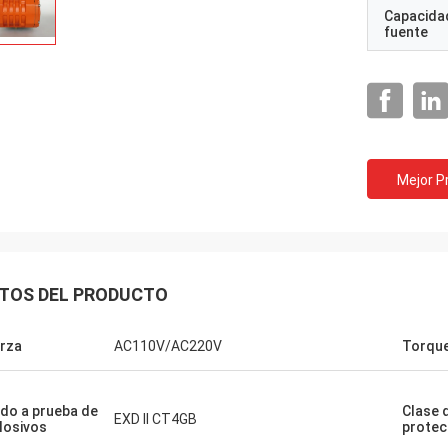
Capacidad
fuente
Mejor P
TOS DEL PRODUCTO
rza
AC110V/AC220V
Torque
do a prueba de
Clase 
maturen GmbH - Alemania
Grupo Midea - Chi
EXD II CT4GB
losivos
protec
 de cooperación con DCL,
DCL ha sido nuestro socio y p