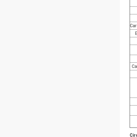
Car
Ca
Cir