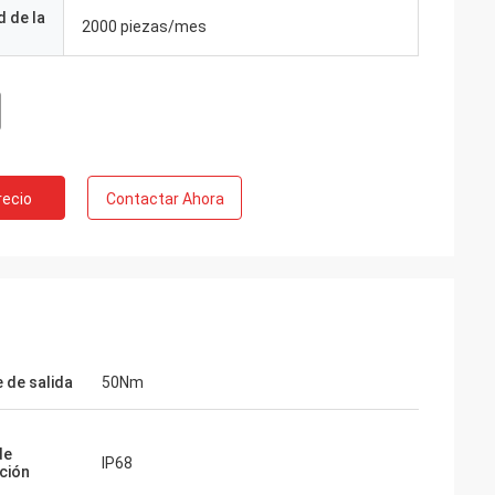
 de la
2000 piezas/mes
recio
Contactar Ahora
 de salida
50Nm
de
na
IP68
ción
roveedor