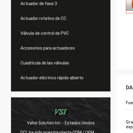
Actuador de fase 3
Actuador rotativo de CC
Válvula de control de PVC
Accesorios para actuadores
Cuadrícula de las válvulas
Actuador eléctrico rápido abierto
DA
Fue
Gra
Valve Solution Inc. - Estados Unidos
WESA Ar
exp
DCL ha sido nuestra planta ODM / OEM
Con 15 años