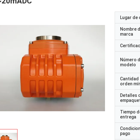
~20mADC
Lugar de 
Nombre d
marca
Certifica
Número 
modelo
Cantidad
orden mí
Detalles 
empaque
Tiempo d
entrega
Condicio
pago