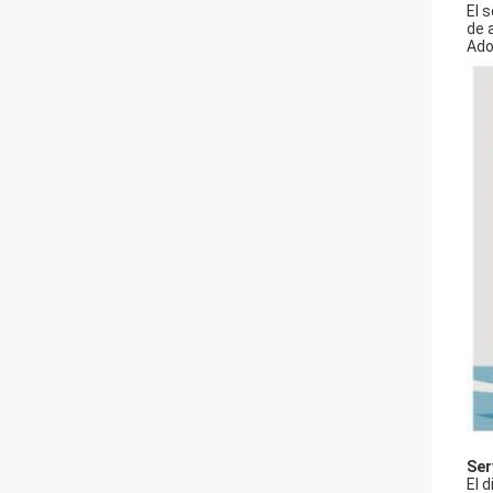
El 
de 
Ado
Ser
El 