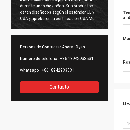
durante unos diez años. Sus productos
estamos muy
están diseñados según el estándar UL y
productos d
Tem
amb
CSA y aprobaron la certificación CSA.Muy
calidad pri
pocos fabricantes chinos pueden
rigurosos c
producir actuaciones eléctricas estándar
hacen much
de EE.UU. con una calidad tan buenaEs por
para confir
Me
eso que los elegimos como nuestro socio
actualizar
Persona de Contactar Ahora :
Ryan
a largo plazo.
sorprendidos
de calidad p
Número de teléfono :
+86 18942933531
Res
whatsapp :
+8618942933531
Contacto
DE