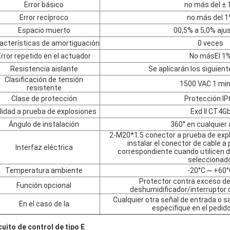
Error básico
no más del ± 
Error recíproco
no más del 
Espacio muerto
00,5% a 5,0% aju
acterísticas de amortiguación
0 veces
Error repetido en el actuador
No más
El 1
Resistencia aislante
Se aplicarán los siguient
Clasificación de tensión
1500 VAC 1 mi
resistente
Clase de protección
Protección IP
lidad a prueba de explosiones
Exd II CT4G
Ángulo de instalación
360° en cualquier
2-M20*1.5 conector a prueba de expl
instalar el conector de cable a
Interfaz eléctrica
correspondiente cuando utilicen d
seleccionado
Temperatura ambiente
-20°C ~ +60
Protector contra exceso de
Función opcional
deshumidificador/interruptor 
Cualquier otra señal de entrada o sa
En el caso de la
especifique en el pedid
cuito de control de tipo E