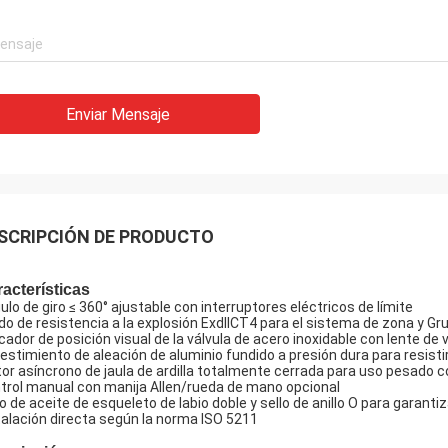
Enviar Mensaje
SCRIPCIÓN DE PRODUCTO
acterísticas
ulo de giro ≤ 360° ajustable con interruptores eléctricos de límite
do de resistencia a la explosión ExdIICT4 para el sistema de zona y Gru
icador de posición visual de la válvula de acero inoxidable con lente d
estimiento de aleación de aluminio fundido a presión dura para resistir a
or asíncrono de jaula de ardilla totalmente cerrada para uso pesado 
trol manual con manija Allen/rueda de mano opcional
lo de aceite de esqueleto de labio doble y sello de anillo O para garanti
talación directa según la norma ISO 5211