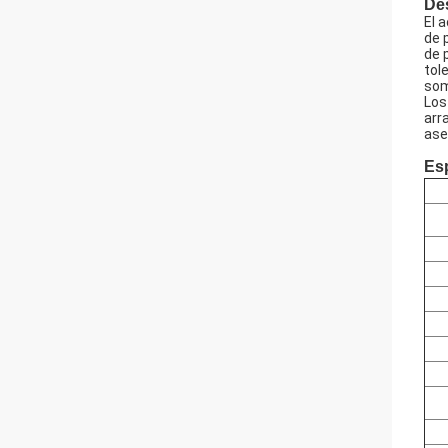
De
El 
de 
de 
tol
som
Los
arr
ase
Esp