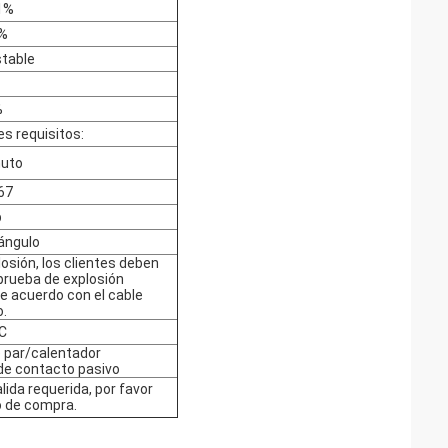
1%
1%
stable
%
es requisitos:
nuto
67
b
 ángulo
osión, los clientes deben
 prueba de explosión
e acuerdo con el cable
.
°C
 par/calentador
de contacto pasivo
lida requerida, por favor
o de compra.