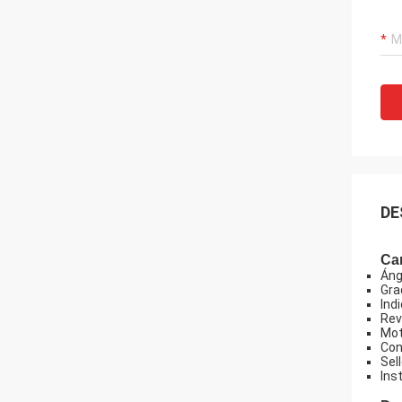
DE
Car
Áng
Gra
Ind
Rev
Mot
Con
Sel
Ins