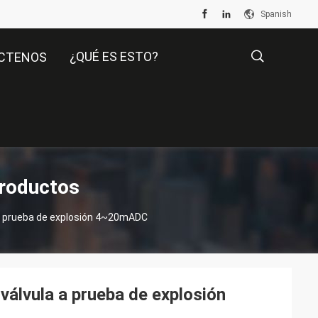
Spanish
¿QUÉ ES ESTO?
CTENOS
描
述
Productos
 a prueba de explosión 4~20mADC
álvula a prueba de explosión