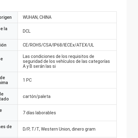
origen
WUHAN, CHINA
e la
DCL
ción
CE/ROHS/CSA/IP68/IECEx/ATEX/UL
Las condiciones de los requisitos de
de
seguridad de los vehículos de las categorías
A y B serán las si
 de
1 PC
nima
de
cartón/paleta
tado
e
7 días laborables
nes de
D/P, T/T, Western Union, dinero gram