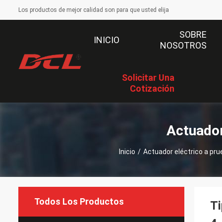
Los productos de mejor calidad son para que usted elija
SOBRE
INICIO
NOSOTROS
Solicitar Una
Cotización
Actuador
Inicio
/
Actuador eléctrico a pru
Todos Los Productos
Ti