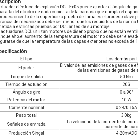
scripción
actuador eléctrico de explosión DCL-Ex05 puede ajustar el ángulo de gi
parada del cilindro de cada cubierta de la carcasa que cumpla el espaci
procesamiento de la superficie a prueba de llama es el proceso clave pa
erancia de mecanizado debe ser menor que los requisitos de la norma 
etida a estrictas pruebas por DCL antes de su montaje..
 actuadores DCL utilizan motores de diseño propio que no están vent
anque alto.el aumento de la temperatura del motor no debe ser elevad
gurarse de que la temperatura de las capas exteriores no exceda de 1
ecificación
El tipo
Las demás part
El valor de las emisiones de gases de ef
El poder
de las emisiones de gases de 
Torque de salida
50 Nm
Tiempo de actuación
20S
Ángulo de giro
0 a 90°
Potencia del motor
10 W
Corriente nominal
0.24/0.15A
Peso total
3.0kg
La velocidad de la corriente de corri
Señales de entrada
corriente de corr
Producción Singal
4-20mADC