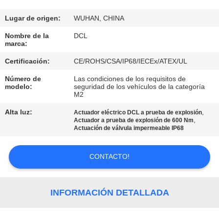
DE
LA
Lugar de origen:
WUHAN, CHINA
FÁBRICA
Nombre de la
DCL
marca:
Certificación:
CE/ROHS/CSA/IP68/IECEx/ATEX/UL
CONTROL
Número de
Las condiciones de los requisitos de
DE
modelo:
seguridad de los vehículos de la categoría
M2
CALIDAD
Alta luz:
,
Actuador eléctrico DCL a prueba de explosión
,
Actuador a prueba de explosión de 600 Nm
ÉNTRENOS
Actuación de válvula impermeable IP68
EN
CONTACTO!
CONTACTO
CON
INFORMACIÓN DETALLADA
PIDA