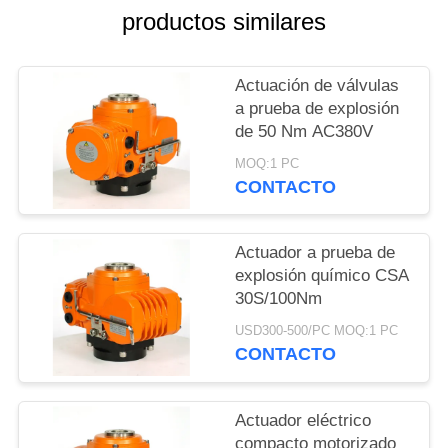
UNA
productos similares
CITA
Actuación de válvulas
中
a prueba de explosión
de 50 Nm AC380V
文
MOQ:1 PC
官
CONTACTO
网
Actuador a prueba de
explosión químico CSA
MAPA
30S/100Nm
DEL
USD300-500/PC MOQ:1 PC
CONTACTO
SITIO
Actuador eléctrico
PRIVACY
compacto motorizado