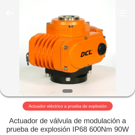
-
2026
Dynamic
Corporation
Limited.
All
Rights
Reserved.
HOGAR
PRODUCTOS
VR
SHOW
SOBRE
NOSOTROS
Actuador eléctrico a prueba de explosión
Actuador de válvula de modulación a
VIAJE
prueba de explosión IP68 600Nm 90W