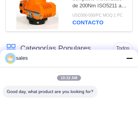
POLICY
de 200Nm ISO5211 a
prueba de explosión
USD300-500/PC MOQ:1 PC
CONTACTO
Categorías Populares
Todos
sales
Actuador de un
Actuador de múltiples
cuarto de giro
vueltas
10:32 AM
Good day, what product are you looking for?
Actuador eléctrico a
Actuador eléctrico
prueba de explosión
inteligente
Actuador eléctrico
Actuador compacto
seguro para fallas