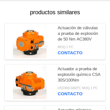
UNA
CITA
productos similares
中
Actuación de válvulas
a prueba de explosión
文
de 50 Nm AC380V
官
MOQ:1 PC
CONTACTO
网
Actuador a prueba de
MAPA
explosión químico CSA
DEL
30S/100Nm
SITIO
USD300-500/PC MOQ:1 PC
CONTACTO
PRIVACY