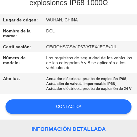
DE
explosiones IP68 1000Ω
LA
Lugar de origen:
WUHAN, CHINA
FÁBRICA
Nombre de la
DCL
marca:
CONTROL
Certificación:
CE/ROHS/CSA/IP67/ATEX/IECEx/UL
DE
Número de
Los requisitos de seguridad de los vehículos
CALIDAD
modelo:
de las categorías A y B se aplicarán a los
vehículos de
Alta luz:
,
ÉNTRENOS
Actuador eléctrico a prueba de explosión IP68
,
Actuación de válvula impermeable IP68
EN
Actuador eléctrico a prueba de explosión de 24 V
CONTACTO
CONTACTO!
CON
PIDA
INFORMACIÓN DETALLADA