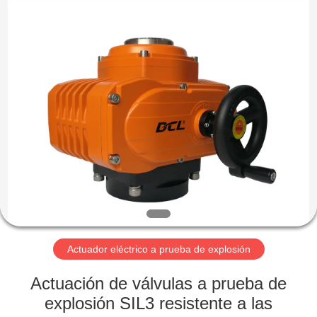
-
2026
Dynamic
Corporation
Limited.
All
Rights
Reserved.
HOGAR
PRODUCTOS
VR
SHOW
SOBRE
NOSOTROS
Actuador eléctrico a prueba de explosión
Actuación de válvulas a prueba de
VIAJE
explosión SIL3 resistente a las