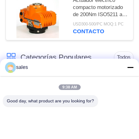
Actuador eléctrico
POLICY
compacto motorizado
de 200Nm ISO5211 a
prueba de explosión
USD300-500/PC MOQ:1 PC
CONTACTO
Categorías Populares
Todos
sales
Actuador de un
Actuador de múltiples
cuarto de giro
vueltas
9:38 AM
Good day, what product are you looking for?
Actuador eléctrico a
Actuador eléctrico
prueba de explosión
inteligente
Actuador eléctrico
Actuador compacto
seguro para fallas