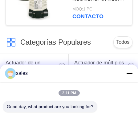
POLICY
de giro del 60%
MOQ:1 PC
CONTACTO
Categorías Populares
Todos
Actuador de un
Actuador de múltiples
cuarto de giro
vueltas
sales
Actuador eléctrico a
Actuador eléctrico
2:11 PM
prueba de explosión
inteligente
Good day, what product are you looking for?
Actuador eléctrico
Actuador compacto
seguro para fallas