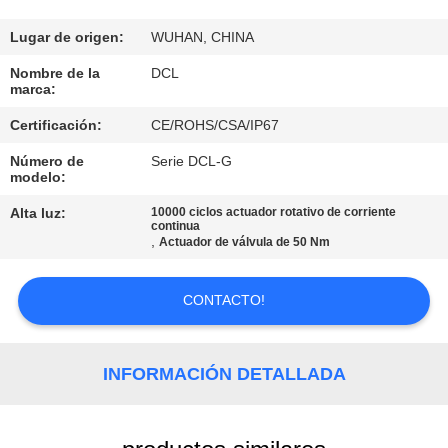
DE
LA
Lugar de origen:
WUHAN, CHINA
FÁBRICA
Nombre de la
DCL
marca:
Certificación:
CE/ROHS/CSA/IP67
CONTROL
Número de
Serie DCL-G
DE
modelo:
CALIDAD
Alta luz:
10000 ciclos actuador rotativo de corriente
continua
,
Actuador de válvula de 50 Nm
ÉNTRENOS
EN
CONTACTO!
CONTACTO
CON
INFORMACIÓN DETALLADA
PIDA