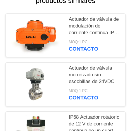
productos similares
UNA
CITA
Actuador de válvula de
modulación de
中
corriente continua IP68
a prueba de explosión
文
MOQ:1 PC
24V
CONTACTO
官
网
Actuador de válvula
motorizado sin
escobillas de 24VDC
MAPA
MOQ:1 PC
DEL
CONTACTO
SITIO
IP68 Actuador rotatorio
PRIVACY
de 12 V de corriente
continua de un cuarto