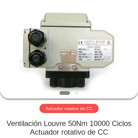
-
2026
Dynamic
Corporation
Limited.
All
Rights
Reserved.
HOGAR
PRODUCTOS
VR
SHOW
SOBRE
NOSOTROS
Actuador rotativo de CC
Ventilación Louvre 50Nm 10000 Ciclos
VIAJE
Actuador rotativo de CC