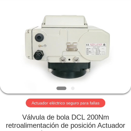
-
2026
Dynamic
Corporation
Limited.
All
Rights
Reserved.
HOGAR
PRODUCTOS
VR
SHOW
SOBRE
NOSOTROS
Actuador eléctrico seguro para fallas
Válvula de bola DCL 200Nm
VIAJE
retroalimentación de posición Actuador