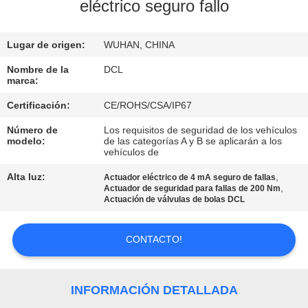
DE
eléctrico seguro fallo
LA
Lugar de origen:
WUHAN, CHINA
FÁBRICA
Nombre de la
DCL
marca:
CONTROL
Certificación:
CE/ROHS/CSA/IP67
DE
Número de
Los requisitos de seguridad de los vehículos
CALIDAD
modelo:
de las categorías A y B se aplicarán a los
vehículos de
Alta luz:
,
ÉNTRENOS
Actuador eléctrico de 4 mA seguro de fallas
,
Actuador de seguridad para fallas de 200 Nm
EN
Actuación de válvulas de bolas DCL
CONTACTO
CONTACTO!
CON
PIDA
INFORMACIÓN DETALLADA