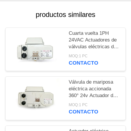
UNA
CITA
productos similares
中
Cuarta vuelta 1PH
24VAC Actuadores de
文
válvulas eléctricas de
seguridad contra fallos
官
MOQ:1 PC
CONTACTO
网
Válvula de mariposa
MAPA
eléctrica accionada
DEL
360° 24v Actuador de
cuartos de giro
SITIO
MOQ:1 PC
CONTACTO
PRIVACY