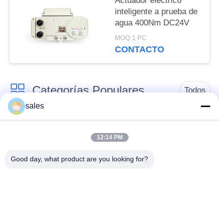
Actuador eléctrico
POLICY
inteligente a prueba de
agua 400Nm DC24V
MOQ:1 PC
CONTACTO
Categorías Populares
Todos
sales
Actuador de un
Actuador de múltiples
cuarto de giro
vueltas
12:14 PM
Good day, what product are you looking for?
Actuador eléctrico a
Actuador eléctrico
prueba de explosión
inteligente
Actuador eléctrico
Actuador compacto
seguro para fallas